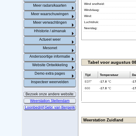
Wind snelheid:
Meer radars/kaarten
Windvlaag:
Meer waarschuwingen
Wind:
Meer verwachtingen
Luchtdruk:
Neerslag:
Hhistorie / almanak
Actueel weer
Mesonet
Andersoortige informatie
Tabel voor augustus 08
Website Ontwikkeling
Demo extra pages
Tijd
Temperatuur
Da
Inspecteer weervelden
EDT"
-17.8
°C
-1
600
-17.8
°C
-1
Bezoek onze andere website:
Weerstation Stellendam
Loonbedrijf Gebr. van Bergeijk
Weerstation Zuidland