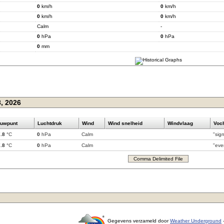
0
km/h
0
km/h
0
km/h
0
km/h
Calm
-
0
hPa
0
hPa
0
mm
, 2026
uwpunt
Luchtdruk
Wind
Wind snelheid
Windvlaag
Voch
7.8
°C
0
hPa
Calm
"sig
7.8
°C
0
hPa
Calm
"eve
Comma Delimited File
Gegevens verzameld door
Weather Underground