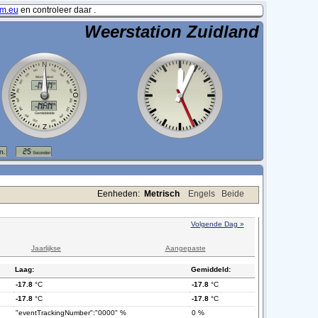
m.eu
en controleer daar .
Weerstation Zuidland
Eenheden:
Metrisch
Engels
Beide
Volgende Dag »
Jaarlijkse
Aangepaste
Laag:
Gemiddeld:
-17.8
°C
-17.8
°C
-17.8
°C
-17.8
°C
"eventTrackingNumber":"0000" %
0 %