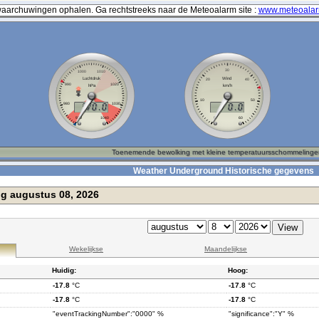
archuwingen ophalen. Ga rechtstreeks naar de Meteoalarm site :
www.meteoalar
Weather Underground Historische gegevens
ng augustus 08, 2026
Wekelijkse
Maandelijkse
Huidig:
Hoog:
-17.8
°C
-17.8
°C
-17.8
°C
-17.8
°C
"eventTrackingNumber":"0000" %
"significance":"Y" %