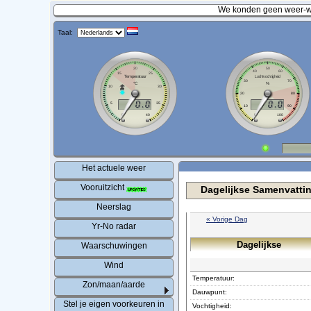
We konden geen weer-wa
Taal:
Het actuele weer
Vooruitzicht
Dagelijkse Samenvatti
Neerslag
« Vorige Dag
Yr-No radar
Dagelijkse
Waarschuwingen
Wind
Temperatuur:
Zon/maan/aarde
Dauwpunt:
Stel je eigen voorkeuren in
Vochtigheid: