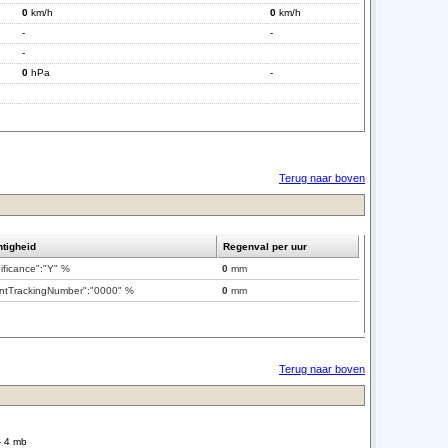
0
km/h
0
km/h
-
-
-
0
hPa
-
Terug naar boven
tigheid
Regenval per uur
nificance":"Y" %
0
mm
ntTrackingNumber":"0000" %
0
mm
Terug naar boven
- 4 mb