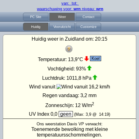
van: tot:
waarschuwing voor:
wrn
niveau:
wrn
PC Site
Weer
Contact
Huidig
Vooruitzicht
Customize
Huidig weer in Zuidland om:
20:15
Koel
Temperatuur:
13,9°C
Vochtigheid:
93%
Luchtdruk:
1011,8 hPa
Wind vanuit
16,2 km/h
Regen vandaag:
3,2 mm
2
Zonneschijn:
12
W/m
UV Index
0,0
geen
(Max:
3,9
@
14:19
)
Ons weerstation Davis VP verwacht:
Toenemende bewolking met kleine
temperatuursschommelingen.