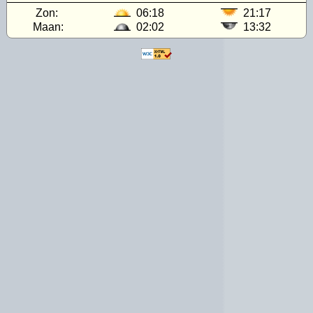
Zon:
06:18
21:17
Maan:
02:02
13:32