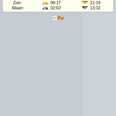
Zon:
06:17
21:19
Maan:
02:02
13:32