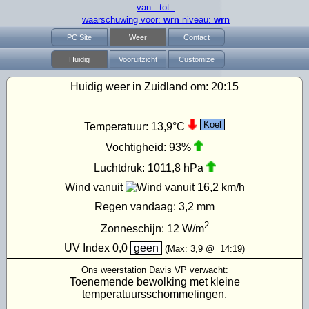
van: tot:
waarschuwing voor:
wrn
niveau:
wrn
PC Site
Weer
Contact
Huidig
Vooruitzicht
Customize
Huidig weer in Zuidland om:
20:15
Koel
Temperatuur:
13,9°C
Vochtigheid:
93%
Luchtdruk:
1011,8 hPa
Wind vanuit
16,2 km/h
Regen vandaag:
3,2 mm
2
Zonneschijn:
12
W/m
UV Index
0,0
geen
(Max:
3,9
@
14:19
)
Ons weerstation Davis VP verwacht:
Toenemende bewolking met kleine
temperatuursschommelingen.