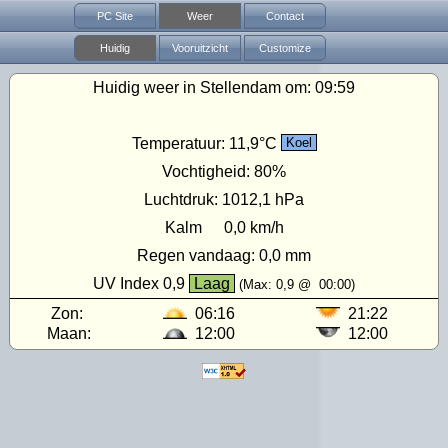
PC Site
Weer
Contact
Huidig
Vooruitzicht
Customize
Huidig weer in Stellendam om:
09:59
Temperatuur:
11,9°C
Koel
Vochtigheid:
80%
Luchtdruk:
1012,1 hPa
Kalm
0,0 km/h
Regen vandaag:
0,0 mm
UV Index
0,9
Laag
(Max:
0,9
@
00:00
)
Zon:
06:16
21:22
Maan:
12:00
12:00